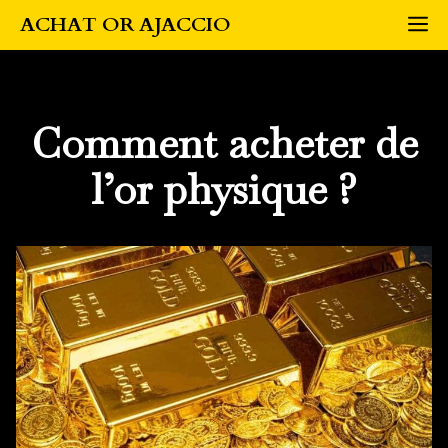
Aller
M
ACHAT OR AJACCIO
au
contenu
Comment acheter de
l’or physique ?