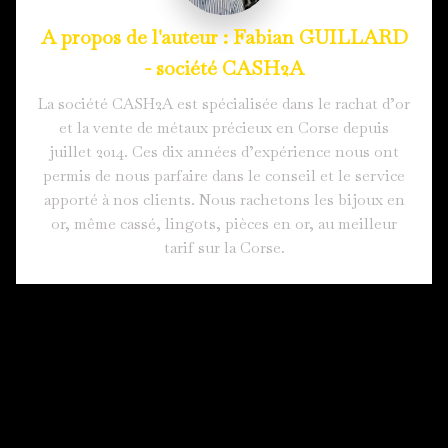
Fabian GUILLARD
- société CASH2A
La société CASH2A est spécialisée dans le rachat d’or
et la vente de métaux précieux en Corse depuis
juillet 2014. Ces dix années d’expérience nous ont
permis de nous parfaire dans le conseil et le service
apporté à nos clients. Nous rachetons les bijoux en
or, même cassé, lingots, pièces en or, au meilleur
tarif sur la Corse.