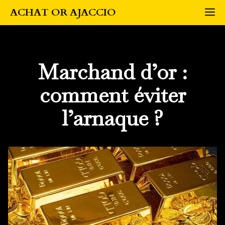
Aller
M
ACHAT OR AJACCIO
au
contenu
Marchand d’or :
comment éviter
l’arnaque ?